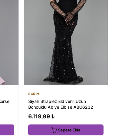
ECRİN
Korse
Siyah Straplez Eldivenli Uzun
Boncuklu Abiye Elbise ABU6232
6.119,99 ₺
Sepete Ekle