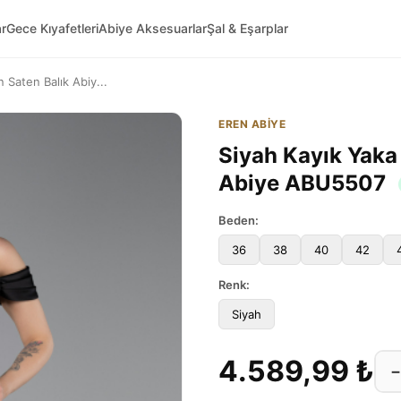
ar
Gece Kıyafetleri
Abiye Aksesuarlar
Şal & Eşarplar
 Saten Balık Abiy...
EREN ABİYE
Siyah Kayık Yaka
Abiye ABU5507
Beden:
36
38
40
42
Renk:
Siyah
4.589,99 ₺
−