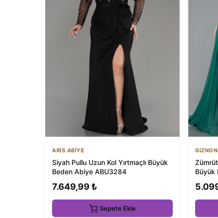
ARİS ABİYE
GIZNON
Siyah Pullu Uzun Kol Yırtmaçlı Büyük
Zümrüt 
Beden Abiye ABU3284
Büyük
7.649,99 ₺
5.09
Sepete Ekle