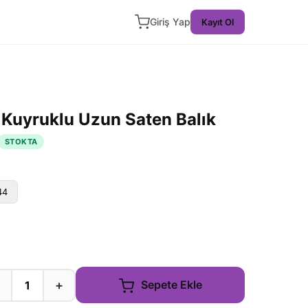
Giriş Yap
Kayıt Ol
 Kuyruklu Uzun Saten Balık
STOKTA
44
+
Sepete Ekle