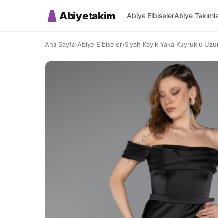
Abiyetakim
Abiye Elbiseler
Abiye Takıml
Ana Sayfa
›
Abiye Elbiseler
›
Siyah Kayık Yaka Kuyruklu Uzun