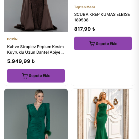
Toptan Moda
SCUBA KREP KUMAS ELBISE
189538
817,99 ₺
ECRİN
Sepete Ekle
Kahve Straplez Peplum Kesim
Kuyruklu Uzun Dantel Abiye
ABU5615
5.949,99 ₺
Sepete Ekle