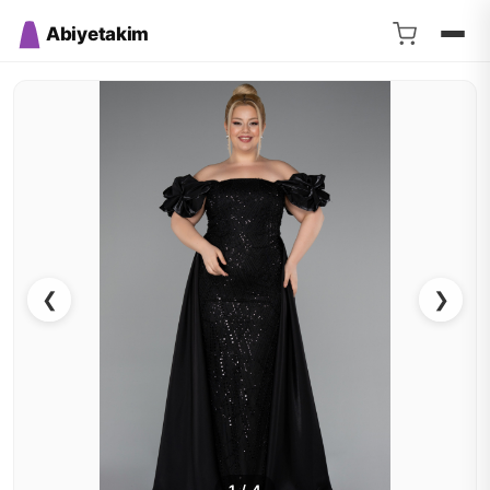
Abiyetakim
❮
❯