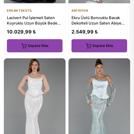
ERSAN TEKSTİL
ABİYEFON
Lacivert Pul İşlemeli Saten
Ekru Üstü Boncuklu Bacak
Kuyruklu Uzun Büyük Beden
Dekolteli Uzun Saten Abiye
Abiye ABU6257
ABU3312
10.029,99 ₺
2.549,99 ₺
Sepete Ekle
Sepete Ekle