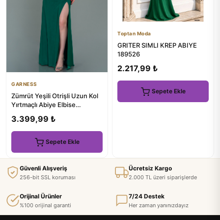
Toptan Moda
GRITER SIMLI KREP ABIYE
189526
2.217,99 ₺
GARNESS
Sepete Ekle
Zümrüt Yeşili Otrişli Uzun Kol
Yırtmaçlı Abiye Elbise
ABU2804
3.399,99 ₺
Sepete Ekle
Güvenli Alışveriş
Ücretsiz Kargo
256-bit SSL koruması
2.000 TL üzeri siparişlerde
Orijinal Ürünler
7/24 Destek
%100 orijinal garanti
Her zaman yanınızdayız