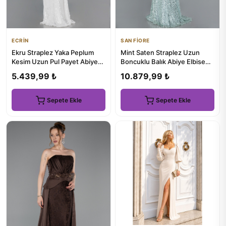
ECRİN
SAN FİORE
Ekru Straplez Yaka Peplum
Mint Saten Straplez Uzun
Kesim Uzun Pul Payet Abiye
Boncuklu Balık Abiye Elbise
ABU5721
ABU5303
5.439,99 ₺
10.879,99 ₺
Sepete Ekle
Sepete Ekle