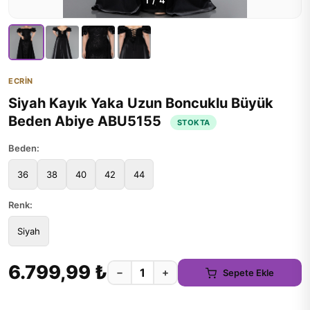
1
/
4
ECRİN
Siyah Kayık Yaka Uzun Boncuklu Büyük
Beden Abiye ABU5155
STOKTA
Beden:
36
38
40
42
44
Renk:
Siyah
6.799,99 ₺
−
+
Sepete Ekle