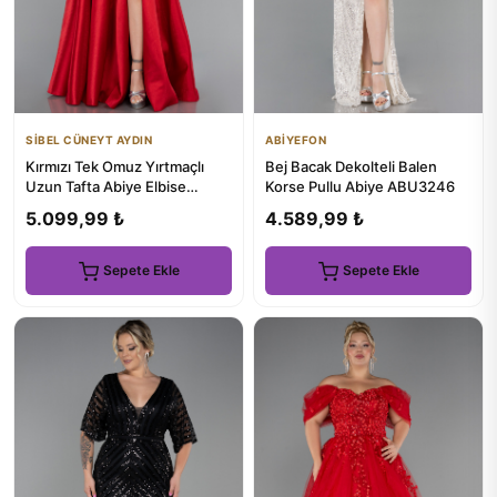
SİBEL CÜNEYT AYDIN
ABİYEFON
Kırmızı Tek Omuz Yırtmaçlı
Bej Bacak Dekolteli Balen
Uzun Tafta Abiye Elbise
Korse Pullu Abiye ABU3246
ABU4782
5.099,99 ₺
4.589,99 ₺
Sepete Ekle
Sepete Ekle