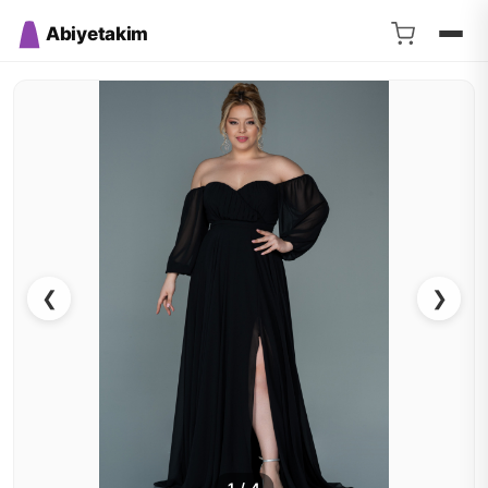
Abiyetakim
❮
❯