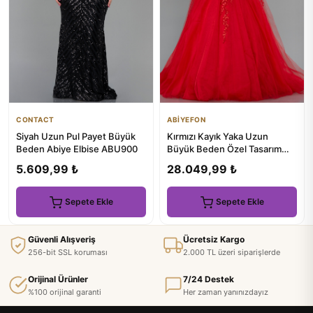
CONTACT
ABİYEFON
Siyah Uzun Pul Payet Büyük
Kırmızı Kayık Yaka Uzun
Beden Abiye Elbise ABU900
Büyük Beden Özel Tasarım
Abiye ABU3623
5.609,99 ₺
28.049,99 ₺
Sepete Ekle
Sepete Ekle
Güvenli Alışveriş
Ücretsiz Kargo
256-bit SSL koruması
2.000 TL üzeri siparişlerde
Orijinal Ürünler
7/24 Destek
%100 orijinal garanti
Her zaman yanınızdayız