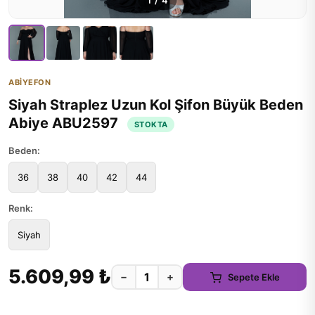
1
/
4
ABİYEFON
Siyah Straplez Uzun Kol Şifon Büyük Beden
Abiye ABU2597
STOKTA
Beden:
36
38
40
42
44
Renk:
Siyah
5.609,99 ₺
−
+
Sepete Ekle