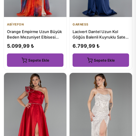
ABİYEFON
GARNESS
Orange Empirme Uzun Büyük
Lacivert Dantel Uzun Kol
Beden Mezuniyet Elbisesi
Göğüs Balenli Kuyruklu Saten
ABU4902
Abiye ABU5949
5.099,99 ₺
6.799,99 ₺
Sepete Ekle
Sepete Ekle