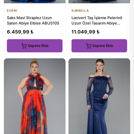
ECRİN
SURBELLA
Saks Mavi Straplez Uzun
Lacivert Taş İşleme Pelerinli
Saten Abiye Elbise ABU5105
Uzun Özel Tasarım Abiye
ABU4707
6.459,99 ₺
11.049,99 ₺
Sepete Ekle
Sepete Ekle