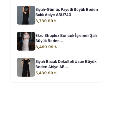
Siyah-Gümüş Payetli Büyük Beden
Balık Abiye ABU743
3,739.99 ₺
Ekru Straplez Boncuk İşlemeli Şallı
Büyük Beden...
8,499.99 ₺
Siyah Bacak Dekolteli Uzun Büyük
Beden Abiye AB...
5,439.99 ₺
a