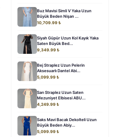
k
Buz Mavisi Simli V Yaka Uzun
Büyük Beden Nişan ...
10,709.99 ₺
Siyah Güpür Uzun Kol Kayık Yaka
Saten Büyük Bed...
9,349.99 ₺
Bej Straplez Uzun Pelerin
Aksesuarlı Dantel Abi...
5,099.99 ₺
Sarı Straplez Uzun Saten
Mezuniyet Elbisesi ABU...
4,249.99 ₺
Saks Mavi Bacak Dekolteli Uzun
Büyük Beden Abiy...
a
5,099.99 ₺