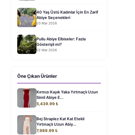
40 Yaş Üstü Kadınlar İçin En Zarif
Abiye Seçenekleri
03 Mar 2026
Pullu Abiye Elbiseler: Fazla
Gösterişli mi?
02 Mar 2026
Öne Çıkan Ürünler
Kırmızı Kayık Yaka Yırtmaçlı Uzun
Simli Abiye E...
5,439.99 ₺
Bej Straplez Kat Kat Etekli
Yırtmaçlı Uzun Abiy...
7,989.99 ₺