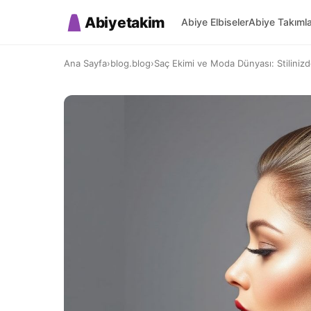
Abiyetakim
Abiye Elbiseler
Abiye Takıml
Ana Sayfa
›
blog.blog
›
Saç Ekimi ve Moda Dünyası: Stiliniz