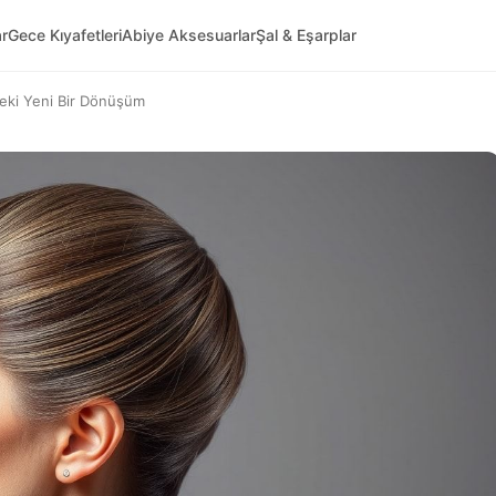
ar
Gece Kıyafetleri
Abiye Aksesuarlar
Şal & Eşarplar
deki Yeni Bir Dönüşüm