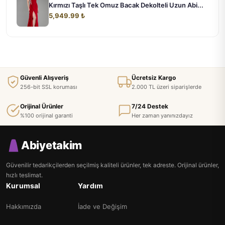
Kırmızı Taşlı Tek Omuz Bacak Dekolteli Uzun Abi...
5,949.99 ₺
Güvenli Alışveriş
Ücretsiz Kargo
256-bit SSL koruması
2.000 TL üzeri siparişlerde
Orijinal Ürünler
7/24 Destek
%100 orijinal garanti
Her zaman yanınızdayız
Abiyetakim
Güvenilir tedarikçilerden seçilmiş kaliteli ürünler, tek adreste. Orijinal ürünler,
hızlı teslimat.
Kurumsal
Yardım
Hakkımızda
İade ve Değişim