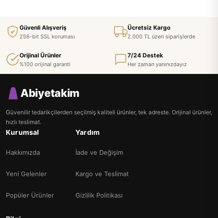
Güvenli Alışveriş
Ücretsiz Kargo
256-bit SSL koruması
2.000 TL üzeri siparişlerde
Orijinal Ürünler
7/24 Destek
%100 orijinal garanti
Her zaman yanınızdayız
Abiyetakim
Güvenilir tedarikçilerden seçilmiş kaliteli ürünler, tek adreste. Orijinal ürünler,
hızlı teslimat.
Kurumsal
Yardım
Hakkımızda
İade ve Değişim
Yeni Gelenler
Kargo ve Teslimat
Popüler Ürünler
Gizlilik Politikası