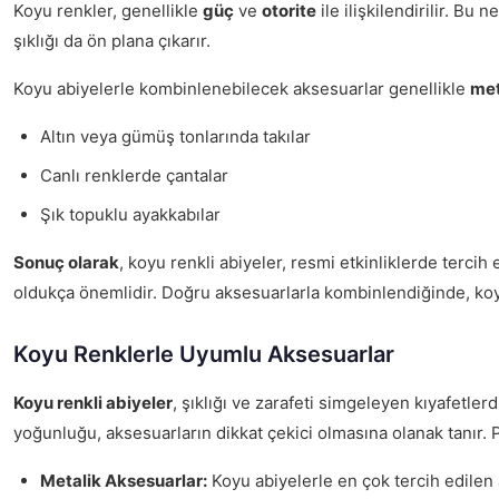
Koyu renkler, genellikle
güç
ve
otorite
ile ilişkilendirilir. Bu
şıklığı da ön plana çıkarır.
Koyu abiyelerle kombinlenebilecek aksesuarlar genellikle
met
Altın veya gümüş tonlarında takılar
Canlı renklerde çantalar
Şık topuklu ayakkabılar
Sonuç olarak
, koyu renkli abiyeler, resmi etkinliklerde tercih
oldukça önemlidir. Doğru aksesuarlarla kombinlendiğinde, koyu 
Koyu Renklerle Uyumlu Aksesuarlar
Koyu renkli abiyeler
, şıklığı ve zarafeti simgeleyen kıyafetl
yoğunluğu, aksesuarların dikkat çekici olmasına olanak tanır. Pe
Metalik Aksesuarlar:
Koyu abiyelerle en çok tercih edilen a