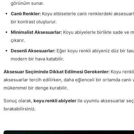
görünüm sunar.
Canlı Renkler:
Koyu elbiselerle canlı renklerdeki aksesuarlar
bir kontrast oluşturur.
Minimalist Aksesuarlar:
Koyu abiyelerle birlikte sade ve mi
çıkarır.
Desenli Aksesuarlar:
Eğer koyu renkli abiyeniz düz bir ta
modern bir hava katabilir.
Aksesuar Seçiminde Dikkat Edilmesi Gerekenler:
Koyu renkli
aksesuarlar tercih edilirken, daha eğlenceli bir ortamda canlı v
mükemmel bir denge kurabilir.
Sonuç olarak,
koyu renkli abiyeler
ile uyumlu aksesuarlar seçm
bırakabilirsiniz.