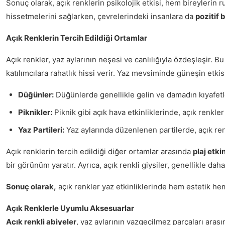
Sonuç olarak, açık renklerin psikolojik etkisi, hem bireylerin 
hissetmelerini sağlarken, çevrelerindeki insanlara da
pozitif b
Açık Renklerin Tercih Edildiği Ortamlar
Açık renkler, yaz aylarının neşesi ve canlılığıyla özdeşleşir. B
katılımcılara rahatlık hissi verir. Yaz mevsiminde güneşin etki
Düğünler:
Düğünlerde genellikle gelin ve damadın kıyafetler
Piknikler:
Piknik gibi açık hava etkinliklerinde, açık renkler
Yaz Partileri:
Yaz aylarında düzenlenen partilerde, açık renkl
Açık renklerin tercih edildiği diğer ortamlar arasında
plaj etkin
bir görünüm yaratır. Ayrıca, açık renkli giysiler, genellikle dah
Sonuç olarak,
açık renkler yaz etkinliklerinde hem estetik hem
Açık Renklerle Uyumlu Aksesuarlar
Açık renkli abiyeler
, yaz aylarının vazgeçilmez parçaları ara