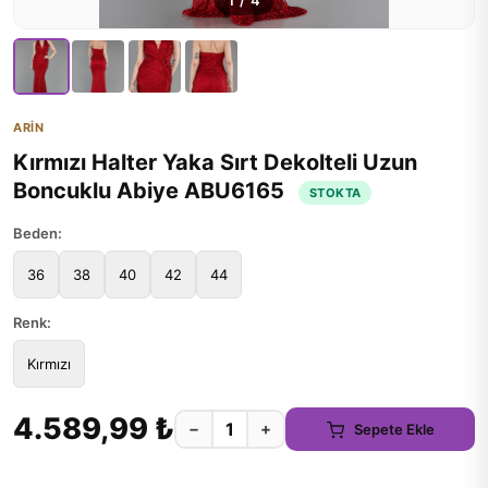
1
/
4
ARİN
Kırmızı Halter Yaka Sırt Dekolteli Uzun
Boncuklu Abiye ABU6165
STOKTA
Beden:
36
38
40
42
44
Renk:
Kırmızı
4.589,99 ₺
−
+
Sepete Ekle