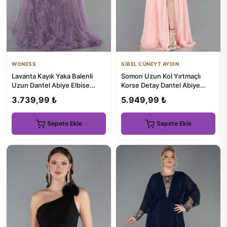
WONESS
SİBEL CÜNEYT AYDIN
Lavanta Kayık Yaka Balenli
Somon Uzun Kol Yırtmaçlı
Uzun Dantel Abiye Elbise
Korse Detay Dantel Abiye
ABU6244
ABU5797
3.739,99 ₺
5.949,99 ₺
Sepete Ekle
Sepete Ekle