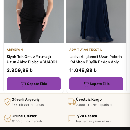
ABİYEFON
ADM TURAN TEKSTİL
Siyah Tek Omuz Yırtmaçlı
Lacivert İşlemeli Uzun Pelerin
Uzun Abiye Elbise ABU4891
Kol Şifon Büyük Beden Abiye
ABU5860
3.909,99 ₺
11.049,99 ₺
Sepete Ekle
Sepete Ekle
Güvenli Alışveriş
Ücretsiz Kargo
256-bit SSL koruması
2.000 TL üzeri siparişlerde
Orijinal Ürünler
7/24 Destek
%100 orijinal garanti
Her zaman yanınızdayız