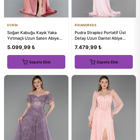
ECRİN
RİHANDRESS
Soğan Kabuğu Kayık Yaka
Pudra Straplez Portatif Üst
Yırtmaçlı Uzun Saten Abiye
Detay Uzun Dantel Abiye
ABU2661
ABU6207
5.099,99 ₺
7.479,99 ₺
Sepete Ekle
Sepete Ekle