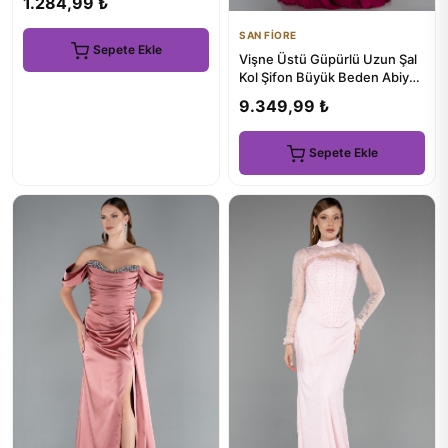
1.284,99 ₺
SAN FİORE
Sepete Ekle
Vişne Üstü Güpürlü Uzun Şal
Kol Şifon Büyük Beden Abiye
ABU4638
9.349,99 ₺
Sepete Ekle