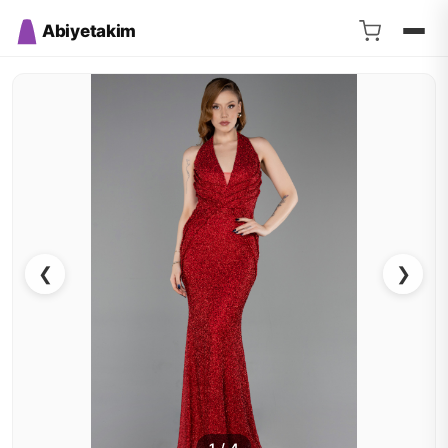
Abiyetakim
❮
❯