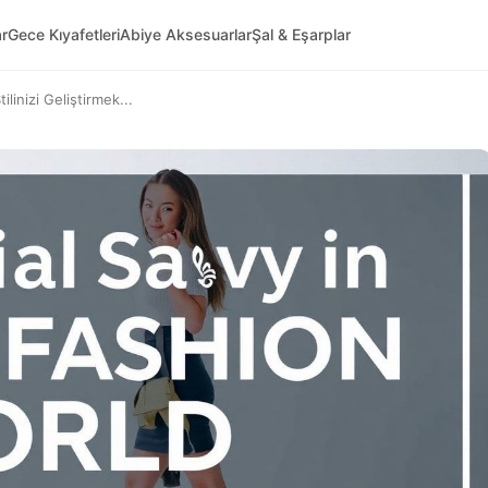
ar
Gece Kıyafetleri
Abiye Aksesuarlar
Şal & Eşarplar
ilinizi Geliştirmek...