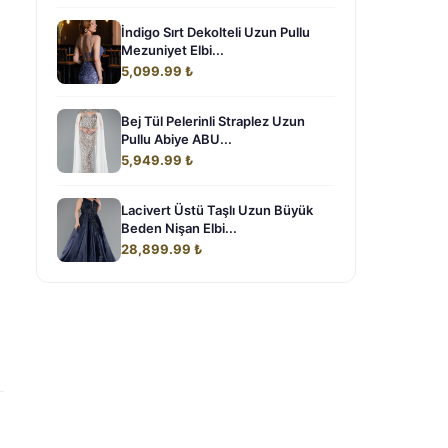
İndigo Sırt Dekolteli Uzun Pullu
Mezuniyet Elbi...
5,099.99 ₺
Bej Tül Pelerinli Straplez Uzun
Pullu Abiye ABU...
5,949.99 ₺
Lacivert Üstü Taşlı Uzun Büyük
Beden Nişan Elbi...
28,899.99 ₺