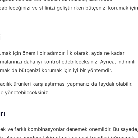
bileceğinizi ve stilinizi geliştirirken bütçenizi korumak için
i
mak için önemli bir adımdır. İlk olarak, ayda ne kadar
alarınızı daha iyi kontrol edebileceksiniz. Ayrıca, indirimli
nmak da bütçenizi korumak için iyi bir yöntemdir.
cılık ürünleri karşılaştırması
yapmanız da faydalı olabilir.
de yönetebileceksiniz.
rı
enemek ve farklı kombinasyonlar denemek önemlidir. Bu sayede
niz. Ayrıca, modayı takip etmek ve yeni trendleri öğrenmek