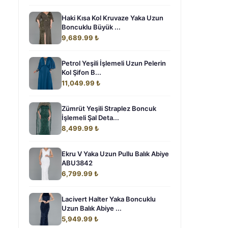
Haki Kısa Kol Kruvaze Yaka Uzun
Boncuklu Büyük ...
9,689.99 ₺
Petrol Yeşili İşlemeli Uzun Pelerin
Kol Şifon B...
11,049.99 ₺
Zümrüt Yeşili Straplez Boncuk
İşlemeli Şal Deta...
8,499.99 ₺
Ekru V Yaka Uzun Pullu Balık Abiye
ABU3842
6,799.99 ₺
Lacivert Halter Yaka Boncuklu
Uzun Balık Abiye ...
5,949.99 ₺