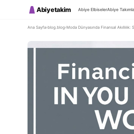
Abiyetakim
Abiye Elbiseler
Abiye Takıml
Ana Sayfa
›
blog.blog
›
Moda Dünyasında Finansal Akıllılık: St