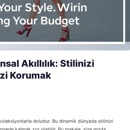
l Akıllılık: Stilinizi
izi Korumak
oleksiyonlarla doludur. Bu dinamik dünyada stilinizi
ngede kalmak zor olabilir. Bu makale, size moda