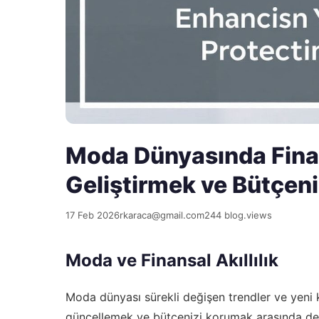
Moda Dünyasında Finansa
Geliştirmek ve Bütçen
17 Feb 2026
rkaraca@gmail.com
244 blog.views
Moda ve Finansal Akıllılık
Moda dünyası sürekli değişen trendler ve yeni k
güncellemek ve bütçenizi korumak arasında de