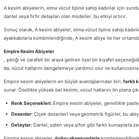
A kesim abiyelerin, elma vücut tipine sahip kadınlar için sund
dantel veya fırfır detayları olan modeller, bu etkiyi artırır.
Sonuç olarak, A kesim abiyeler, elma vücut tipine sahip kadı
ayakkabılarla kombinlendiğinde, A kesim abiye ile her ortamda
Empire Kesim Abiyeler
, şıklığı ve zarafeti bir araya getiren özel bir kıyafet seçeneğ
da, vücut hatlarını dengelemeye yardımcı olur ve kullanıcısına
Empire kesim abiyelerin en büyük avantajlarından biri,
farklı
sunar. Özellikle yüksek bel kesimi, vücut hatlarını ön plana çıka
Renk Seçenekleri:
Empire kesim abiyeler, genellikle paste
Desenler:
Çiçek desenleri veya geometrik figürler, bu abiye
Detaylar:
Dantel, saten veya şifon gibi farklı kumaşlarla ze
Empire kesim abiyeler,
doğru aksesuarlarla
kombinlendiğinde e