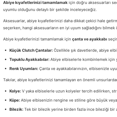
Abiye kıyafetlerinizi tamamlamak
için doğru aksesuarları seç
uyumlu olduğunu detaylı bir şekilde inceleyeceğiz.
Aksesuarlar, abiye kıyafetlerinizi daha dikkat çekici hale getir
seçerken, hangi aksesuarların en iyi uyum sağladığını bilmek 
Abiye kıyafetlerinizi tamamlamak için
çanta ve ayakkabı
seçim
Küçük Clutch Çantalar:
Özellikle şık davetlerde, abiye elbi
Topuklu Ayakkabılar:
Abiye elbiselerle kombinlemek için y
Renk Uyumları:
Çanta ve ayakkabılarınızın, elbisenizle uy
Takılar, abiye kıyafetlerinizi tamamlayan en önemli unsurlardan
Kolye:
V yaka elbiselerle uzun kolyeler tercih edilirken, stra
Küpe:
Abiye elbisenizin rengine ve stiline göre büyük veya 
Bilezik:
Tek bir bilezik yerine birden fazla ince bileziği bi