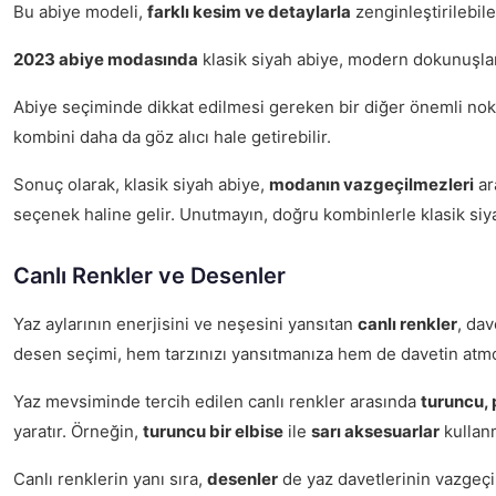
Bu abiye modeli,
farklı kesim ve detaylarla
zenginleştirilebile
2023 abiye modasında
klasik siyah abiye, modern dokunuşlarl
Abiye seçiminde dikkat edilmesi gereken bir diğer önemli nok
kombini daha da göz alıcı hale getirebilir.
Sonuç olarak, klasik siyah abiye,
modanın vazgeçilmezleri
ar
seçenek haline gelir. Unutmayın, doğru kombinlerle klasik siya
Canlı Renkler ve Desenler
Yaz aylarının enerjisini ve neşesini yansıtan
canlı renkler
, dav
desen seçimi, hem tarzınızı yansıtmanıza hem de davetin atm
Yaz mevsiminde tercih edilen canlı renkler arasında
turuncu, 
yaratır. Örneğin,
turuncu bir elbise
ile
sarı aksesuarlar
kullanm
Canlı renklerin yanı sıra,
desenler
de yaz davetlerinin vazgeçil