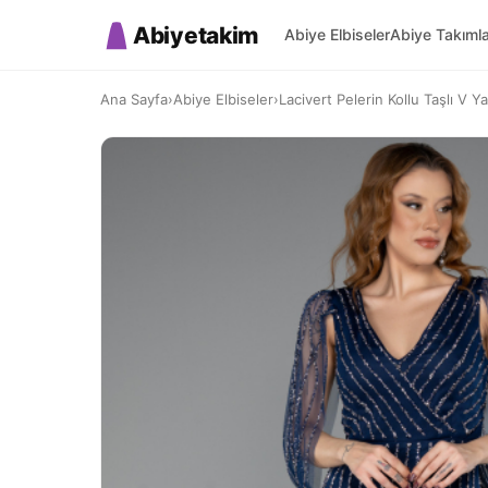
Abiyetakim
Abiye Elbiseler
Abiye Takıml
Ana Sayfa
›
Abiye Elbiseler
›
Lacivert Pelerin Kollu Taşlı V Y