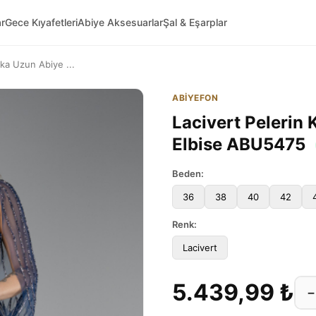
ar
Gece Kıyafetleri
Abiye Aksesuarlar
Şal & Eşarplar
aka Uzun Abiye ...
ABİYEFON
Lacivert Pelerin 
Elbise ABU5475
Beden:
36
38
40
42
Renk:
Lacivert
5.439,99 ₺
−