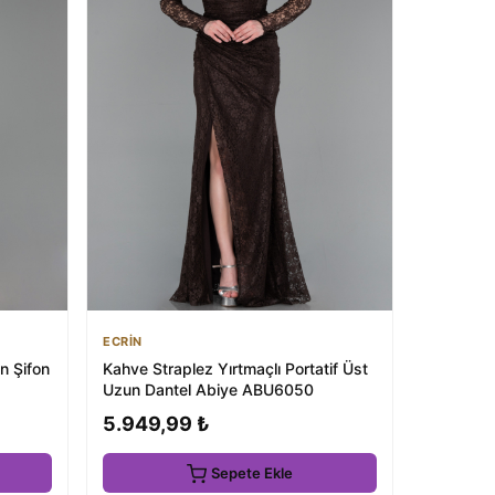
ECRİN
n Şifon
Kahve Straplez Yırtmaçlı Portatif Üst
Uzun Dantel Abiye ABU6050
5.949,99 ₺
Sepete Ekle