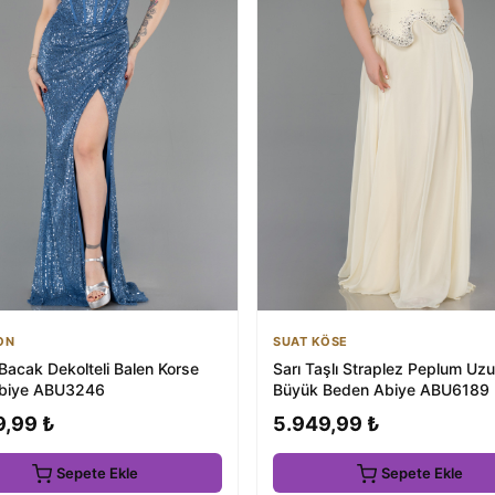
ON
SUAT KÖSE
Bacak Dekolteli Balen Korse
Sarı Taşlı Straplez Peplum Uzu
Abiye ABU3246
Büyük Beden Abiye ABU6189
9,99 ₺
5.949,99 ₺
Sepete Ekle
Sepete Ekle