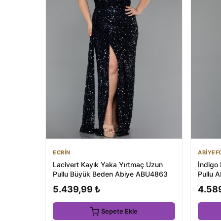
ECRİN
ABİYEF
Lacivert Kayık Yaka Yırtmaç Uzun
İndigo 
Pullu Büyük Beden Abiye ABU4863
Pullu 
5.439,99 ₺
4.58
Sepete Ekle