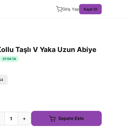
Giriş Yap
Kayıt Ol
Kollu Taşlı V Yaka Uzun Abiye
STOKTA
44
+
Sepete Ekle