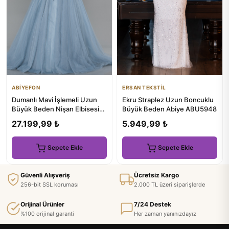
ABİYEFON
ERSAN TEKSTİL
Dumanlı Mavi İşlemeli Uzun
Ekru Straplez Uzun Boncuklu
Büyük Beden Nişan Elbisesi
Büyük Beden Abiye ABU5948
ABU3822
27.199,99 ₺
5.949,99 ₺
Sepete Ekle
Sepete Ekle
Güvenli Alışveriş
Ücretsiz Kargo
256-bit SSL koruması
2.000 TL üzeri siparişlerde
Orijinal Ürünler
7/24 Destek
%100 orijinal garanti
Her zaman yanınızdayız