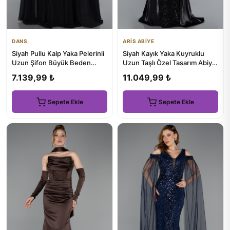
DANS
ARİS ABİYE
Siyah Pullu Kalp Yaka Pelerinli
Siyah Kayık Yaka Kuyruklu
Uzun Şifon Büyük Beden
Uzun Taşlı Özel Tasarım Abiye
Abiye ABU5940
ABU5099
7.139,99 ₺
11.049,99 ₺
Sepete Ekle
Sepete Ekle