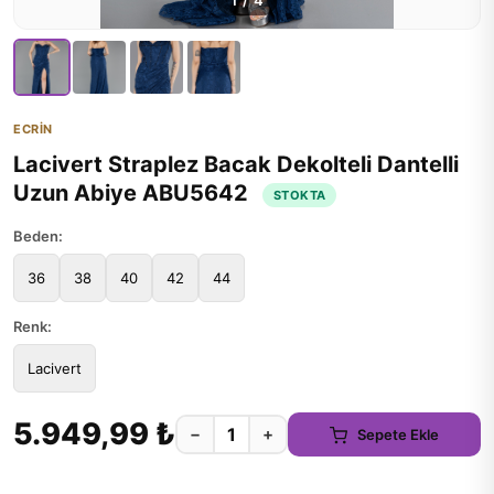
1
/
4
ECRİN
Lacivert Straplez Bacak Dekolteli Dantelli
Uzun Abiye ABU5642
STOKTA
Beden:
36
38
40
42
44
Renk:
Lacivert
5.949,99 ₺
−
+
Sepete Ekle