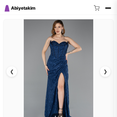
Abiyetakim
❮
❯