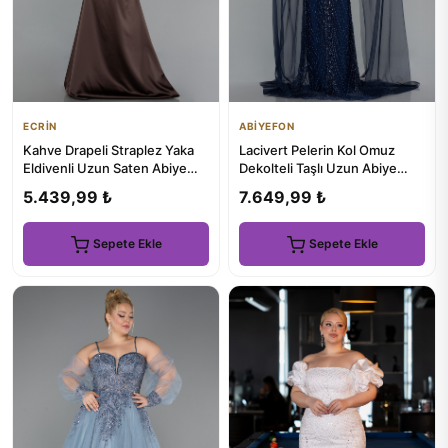
ECRİN
ABİYEFON
Kahve Drapeli Straplez Yaka
Lacivert Pelerin Kol Omuz
Eldivenli Uzun Saten Abiye
Dekolteli Taşlı Uzun Abiye
ABU5944
ABU5497
5.439,99 ₺
7.649,99 ₺
Sepete Ekle
Sepete Ekle