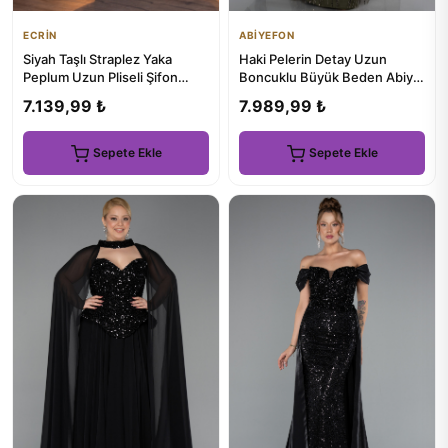
ECRİN
ABİYEFON
Siyah Taşlı Straplez Yaka
Haki Pelerin Detay Uzun
Peplum Uzun Pliseli Şifon
Boncuklu Büyük Beden Abiye
Abiye ABU5917
ABU6118
7.139,99 ₺
7.989,99 ₺
Sepete Ekle
Sepete Ekle